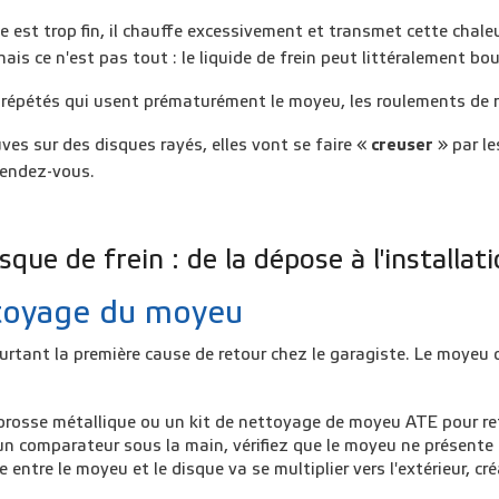
 est trop fin, il chauffe excessivement et transmet cette chaleu
is ce n'est pas tout : le liquide de frein peut littéralement bouill
s répétés qui usent prématurément le moyeu, les roulements de 
s sur des disques rayés, elles vont se faire
«
creuser
»
par le
 rendez-vous.
ue de frein : de la dépose à l'installat
ttoyage du moyeu
ourtant la première cause de retour chez le garagiste. Le moyeu
 brosse métallique ou un kit de nettoyage de moyeu ATE pour ret
un comparateur sous la main, vérifiez que le moyeu ne présente
 entre le moyeu et le disque va se multiplier vers l'extérieur, 