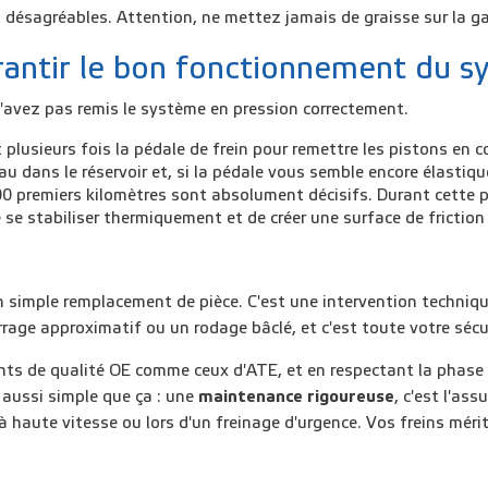
 désagréables. Attention, ne mettez jamais de graisse sur la ga
arantir le bon fonctionnement du 
n'avez pas remis le système en pression correctement.
 plusieurs fois la pédale de frein pour remettre les pistons en 
iveau dans le réservoir et, si la pédale vous semble encore élasti
00 premiers kilomètres sont absolument décisifs. Durant cette pé
e stabiliser thermiquement et de créer une surface de friction 
 simple remplacement de pièce. C'est une intervention techniqu
rage approximatif ou un rodage bâclé, et c'est toute votre sécu
nts de qualité OE comme ceux d'ATE, et en respectant la phase 
t aussi simple que ça : une
maintenance rigoureuse
, c'est l'ass
 à haute vitesse ou lors d'un freinage d'urgence. Vos freins méri