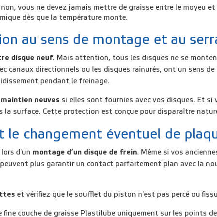
t non, vous ne devez jamais mettre de graisse entre le moyeu et
hermique dès que la température monte.
tion au sens de montage et au ser
tre disque neuf
. Mais attention, tous les disques ne se mont
c canaux directionnels ou les disques rainurés, ont un sens d
froidissement pendant le freinage.
e maintien neuves
si elles sont fournies avec vos disques. Et si
 la surface. Cette protection est conçue pour disparaître natur
et le changement éventuel de plaq
 lors d'un
montage d’un disque de frein
. Même si vos ancienne
 peuvent plus garantir un contact parfaitement plan avec la nou
ttes
et vérifiez que le soufflet du piston n'est pas percé ou fiss
e fine couche de graisse Plastilube uniquement sur les points de c