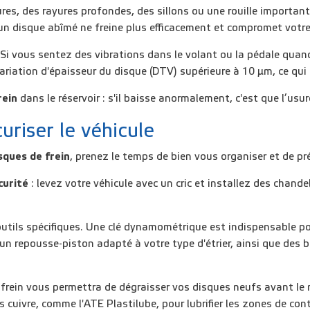
ures, des rayures profondes, des sillons ou une rouille importa
un disque abîmé ne freine plus efficacement et compromet votre
 Si vous sentez des vibrations dans le volant ou la pédale quand
ariation d'épaisseur du disque (DTV) supérieure à 10 µm, ce qui 
rein
dans le réservoir : s'il baisse anormalement, c'est que l’us
uriser le véhicule
sques de frein
, prenez le temps de bien vous organiser et de p
curité
: levez votre véhicule avec un cric et installez des chandell
utils spécifiques. Une clé dynamométrique est indispensable pou
n repousse-piston adapté à votre type d'étrier, ainsi que des 
frein vous permettra de dégraisser vos disques neufs avant le m
uivre, comme l'ATE Plastilube, pour lubrifier les zones de cont