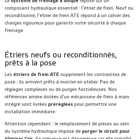
Le
système de freinage à disque
repose sur un
composant hydraulique essentiel : l’étrier de frein. Neuf ou
reconditionné, l’étrier de frein ATE répond à un cahier des
charges rigoureux pour garantir votre sécurité à chaque
freinage.
Étriers neufs ou reconditionnés,
prêts à la pose
Les
étriers de frein ATE
suppriment les contraintes de
pose : ils arrivent prêts à monter en atelier. Pas de
réglages complexes ou de purges fastidieuses. Nos
références arrière dotées d’un mécanisme de frein à main
intégré sont livrées
préréglées
pour permettre une
installation immédiate.
Attention cependant : le remplacement de pièces au sein
du système hydraulique impose de
purger le circuit pour
éliminer l'air
. Sa présence est dangereuse car elle ramollit