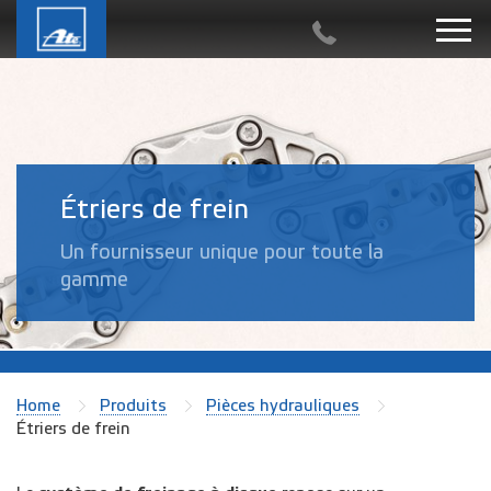
Étriers de frein
Un fournisseur unique pour toute la
gamme
Home
Produits
Pièces hydrauliques
Étriers de frein