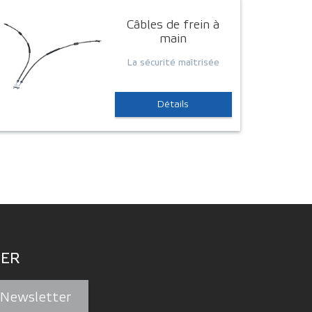
Câbles de frein à
main
La sécurité maîtrisée
Détails
ER
a Newsletter