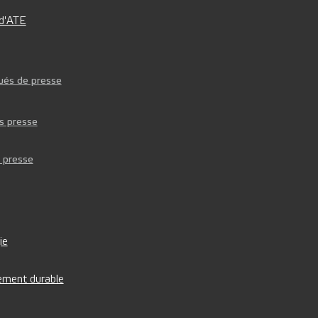
 d'ATE
és de presse
s presse
e presse
ie
ment durable