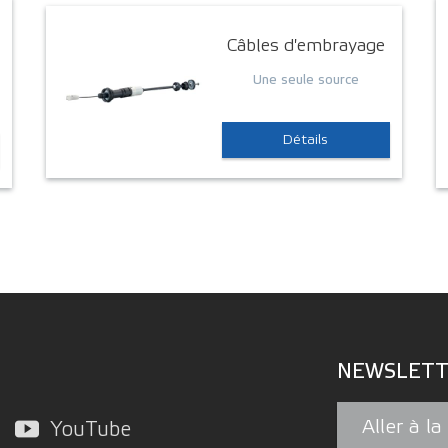
Câbles d'embrayage
Une seule source
Détails
NEWSLETT
Aller à l
YouTube