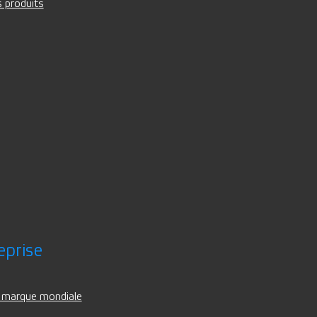
 produits
eprise
 marque mondiale