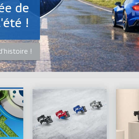
 Original:
reinage de
demain
En savoir plus